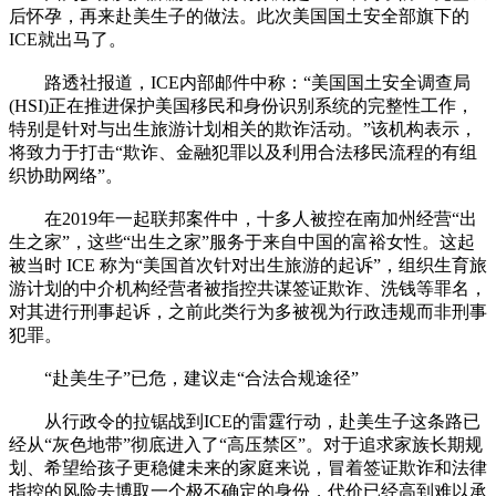
后怀孕，再来赴美生子的做法。此次美国国土安全部旗下的
ICE就出马了。
路透社报道，ICE内部邮件中称：“美国国土安全调查局
(HSI)正在推进保护美国移民和身份识别系统的完整性工作，
特别是针对与出生旅游计划相关的欺诈活动。”该机构表示，
将致力于打击“欺诈、金融犯罪以及利用合法移民流程的有组
织协助网络”。
在2019年一起联邦案件中，十多人被控在南加州经营“出
生之家”，这些“出生之家”服务于来自中国的富裕女性。这起
被当时 ICE 称为“美国首次针对出生旅游的起诉”，组织生育旅
游计划的中介机构经营者被指控共谋签证欺诈、洗钱等罪名，
对其进行刑事起诉，之前此类行为多被视为行政违规而非刑事
犯罪。
“赴美生子”已危，建议走“合法合规途径”
从行政令的拉锯战到ICE的雷霆行动，赴美生子这条路已
经从“灰色地带”彻底进入了“高压禁区”。对于追求家族长期规
划、希望给孩子更稳健未来的家庭来说，冒着签证欺诈和法律
指控的风险去博取一个极不确定的身份，代价已经高到难以承