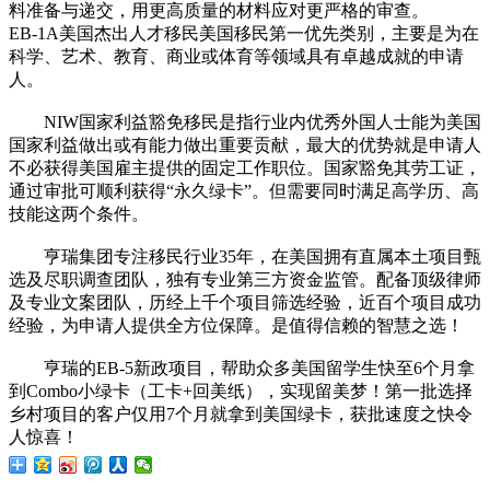
料准备与递交，用更高质量的材料应对更严格的审查。
EB-1A美国杰出人才移民美国移民第一优先类别，主要是为在
科学、艺术、教育、商业或体育等领域具有卓越成就的申请
人。
NIW国家利益豁免移民是指行业内优秀外国人士能为美国
国家利益做出或有能力做出重要贡献，最大的优势就是申请人
不必获得美国雇主提供的固定工作职位。国家豁免其劳工证，
通过审批可顺利获得“永久绿卡”。但需要同时满足高学历、高
技能这两个条件。
亨瑞集团专注移民行业35年，在美国拥有直属本土项目甄
选及尽职调查团队，独有专业第三方资金监管。配备顶级律师
及专业文案团队，历经上千个项目筛选经验，近百个项目成功
经验，为申请人提供全方位保障。是值得信赖的智慧之选！
亨瑞的EB-5新政项目，帮助众多美国留学生快至6个月拿
到Combo小绿卡（工卡+回美纸），实现留美梦！第一批选择
乡村项目的客户仅用7个月就拿到美国绿卡，获批速度之快令
人惊喜！