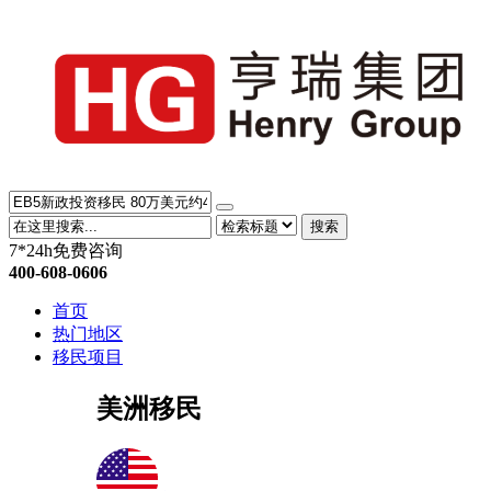
搜索
7*24h免费咨询
400-608-0606
首页
热门地区
移民项目
美洲移民