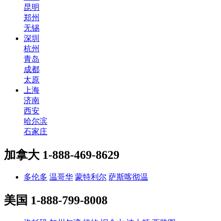
昆明
郑州
无锡
深圳
杭州
青岛
成都
太原
上海
济南
西安
哈尔滨
石家庄
加拿大
1-888-469-8629
多伦多
温哥华
蒙特利尔
萨斯喀彻温
美国
1-888-799-8008