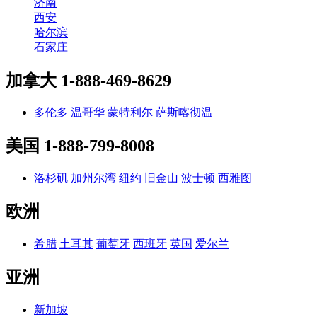
济南
西安
哈尔滨
石家庄
加拿大
1-888-469-8629
多伦多
温哥华
蒙特利尔
萨斯喀彻温
美国
1-888-799-8008
洛杉矶
加州尔湾
纽约
旧金山
波士顿
西雅图
欧洲
希腊
土耳其
葡萄牙
西班牙
英国
爱尔兰
亚洲
新加坡