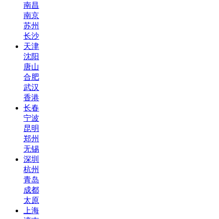
南昌
南京
苏州
长沙
天津
沈阳
唐山
合肥
武汉
香港
长春
宁波
昆明
郑州
无锡
深圳
杭州
青岛
成都
太原
上海