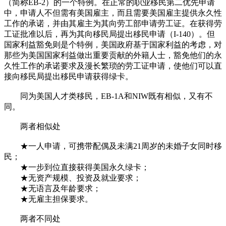
（简称EB-2）的一个特例。在正常的职业移民第二优先申请
中，申请人不但需有美国雇主，而且需要美国雇主提供永久性
工作的承诺，并由其雇主为其向劳工部申请劳工证。在获得劳
工证批准以后，再为其向移民局提出移民申请（I-140）。但
国家利益豁免则是个特例，美国政府基于国家利益的考虑，对
那些为美国国家利益做出重要贡献的外籍人士，豁免他们的永
久性工作的承诺要求及漫长繁琐的劳工证申请，使他们可以直
接向移民局提出移民申请获得绿卡。
同为美国人才类移民，EB-1A和NIW既有相似，又有不
同。
两者相似处
★一人申请，可携带配偶及未满21周岁的未婚子女同时移
民；
★一步到位直接获得美国永久绿卡；
★无资产规模、投资及就业要求；
★无语言及年龄要求；
★无雇主担保要求。
两者不同处