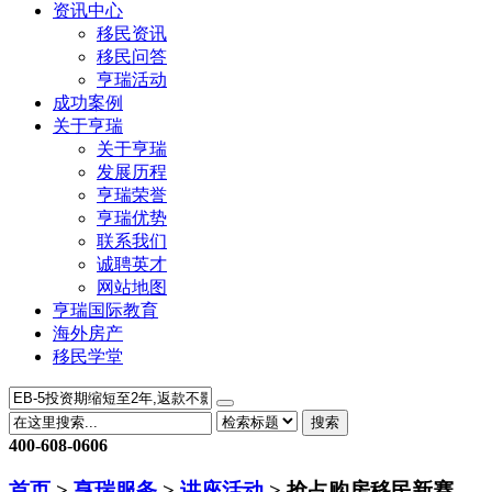
资讯中心
移民资讯
移民问答
亨瑞活动
成功案例
关于亨瑞
关于亨瑞
发展历程
亨瑞荣誉
亨瑞优势
联系我们
诚聘英才
网站地图
亨瑞国际教育
海外房产
移民学堂
搜索
400-608-0606
首页
>
亨瑞服务
>
讲座活动
> 抢占购房移民新赛