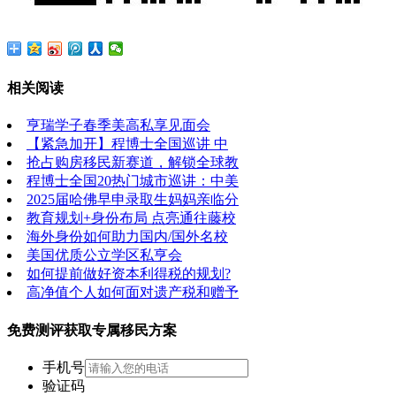
相关阅读
亨瑞学子春季美高私享见面会
【紧急加开】程博士全国巡讲 中
抢占购房移民新赛道，解锁全球教
程博士全国20热门城市巡讲：中美
2025届哈佛早申录取生妈妈亲临分
教育规划+身份布局 点亮通往藤校
海外身份如何助力国内/国外名校
美国优质公立学区私亨会
如何提前做好资本利得税的规划?
高净值个人如何面对遗产税和赠予
免费测评获取专属移民方案
手机号
验证码