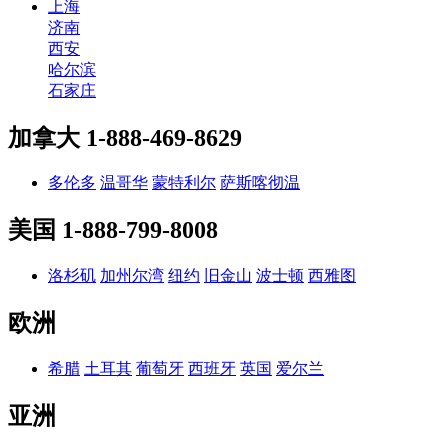
上海
济南
西安
哈尔滨
石家庄
加拿大
1-888-469-8629
多伦多
温哥华
蒙特利尔
萨斯喀彻温
美国
1-888-799-8008
洛杉矶
加州尔湾
纽约
旧金山
波士顿
西雅图
欧洲
希腊
土耳其
葡萄牙
西班牙
英国
爱尔兰
亚洲