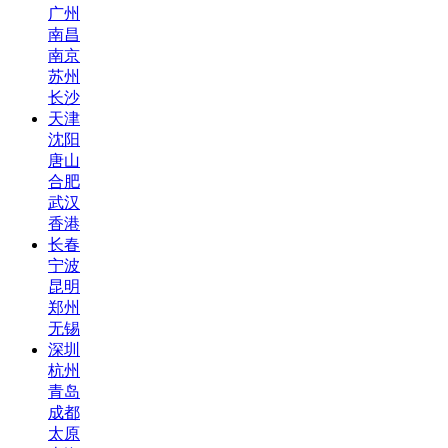
广州
南昌
南京
苏州
长沙
天津
沈阳
唐山
合肥
武汉
香港
长春
宁波
昆明
郑州
无锡
深圳
杭州
青岛
成都
太原